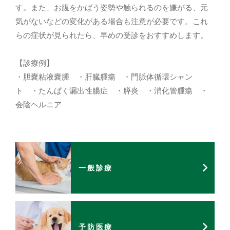
046-251-1212
す。また、お腹をかばう姿勢や触られるのを嫌がる、元
気がないなどの変化がある場合も注意が必要です。これ
らの症状が見られたら、早めの受診をおすすめします。
【診療例】
・胆嚢粘液嚢腫 ・肝臓腫瘍 ・門脈体循環シャン
ト ・たんぱく漏出性腸症 ・膵炎 ・消化管腫瘍 ・
会陰ヘルニア
一般診療
予防医療