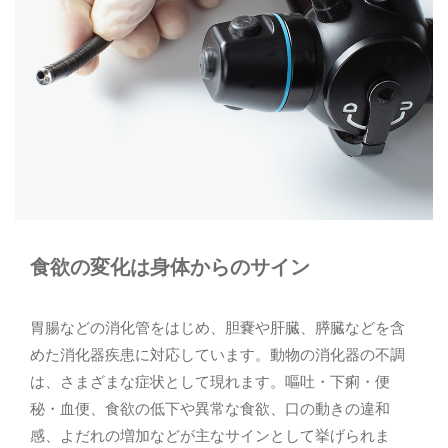
腫瘍科
消化器科
整形外科
神経科
腎泌尿器科
生殖器科
皮膚科
歯科
食欲の変化は身体からのサイン
動物病院様へ
協力事業
胃腸などの消化管をはじめ、胆嚢や肝臓、膵臓などを含
めた消化器疾患に対応しています。動物の消化器の不調
は、さまざまな症状として現れます。嘔吐・下痢・便
秘・血便、食欲の低下や異常な食欲、口の動きの違和
お問い合わせ
感、よだれの増加などが主なサインとして挙げられま