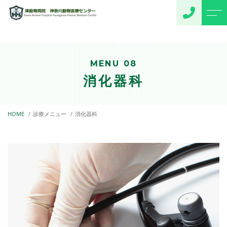
トップページ
スタッフ紹介
MENU 08
当院について
よくある質問
消化器科
診療メニュー
アクセス
一般診療
HOME
診療メニュー
消化器科
採用情報
予防医療
コミュニティ・アニマルホ
お知らせ
スピタル
画像診断
循環器科
呼吸器科