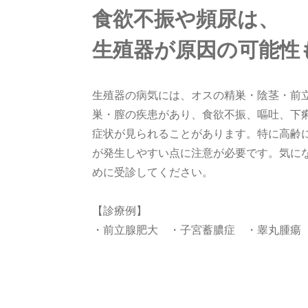
循環器科
食欲不振や頻尿は、
呼吸器科
生殖器が原因の可能性
腫瘍科
消化器科
生殖器の病気には、オスの精巣・陰茎・前
巣・膣の疾患があり、食欲不振、嘔吐、下
整形外科
症状が見られることがあります。特に高齢
神経科
が発生しやすい点に注意が必要です。気に
めに受診してください。
腎泌尿器科
生殖器科
【診療例】
・前立腺肥大 ・子宮蓄膿症 ・睾丸腫瘍
皮膚科
歯科
動物病院様へ