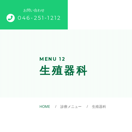
お問い合わせ
046-251-1212
トップページ
当院について
MENU 12
生殖器科
診療メニュー
一般診療
予防医療
HOME
診療メニュー
生殖器科
コミュニティ・アニマルホスピ
画像診断