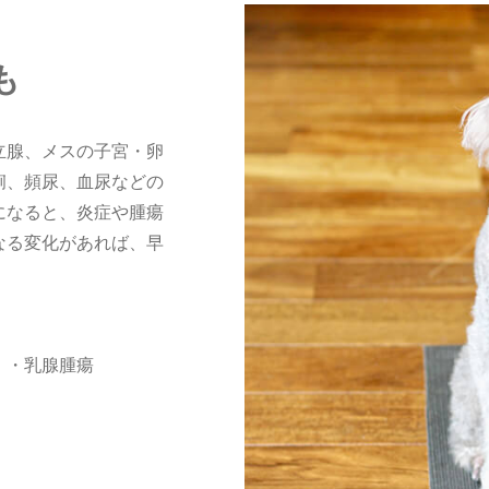
も
立腺、メスの子宮・卵
痢、頻尿、血尿などの
になると、炎症や腫瘍
なる変化があれば、早
 ・乳腺腫瘍